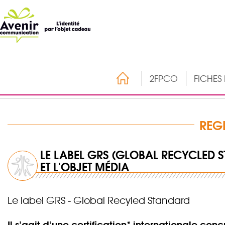
2FPCO
FICHES
REG
LE LABEL GRS (GLOBAL RECYCLED 
ET L'OBJET MÉDIA
Le label GRS - Global Recyled Standard
Il s’agit d’une certification* internationale c