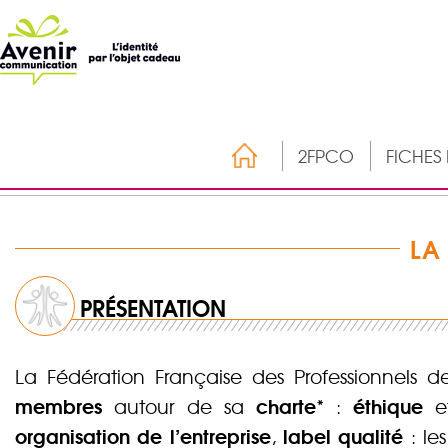
2FPCO
FICHES
LA
PRÉSENTATION
La Fédération Française des Professionnels
membres
charte*
éthique
autour de sa
:
e
organisation de l’entreprise
label qualité
,
: le