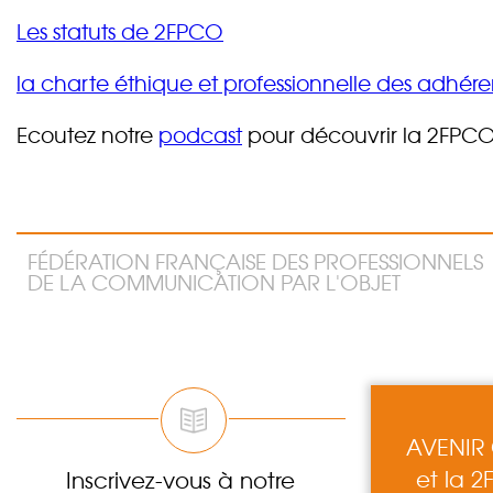
Les statuts de 2FPCO
la charte éthique et professionnelle des adhér
Ecoutez notre
podcast
pour découvrir la 2FPCO
FÉDÉRATION FRANÇAISE DES PROFESSIONNELS
DE LA COMMUNICATION PAR L'OBJET
AVENIR
et la 2
Inscrivez-vous à notre